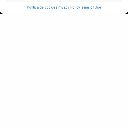
ACCEPT
Política de cookies
Privacy Policy
Terms of Use
PAGO DE PEÑARRUBIA
SECTIONS
The Land
The Oil
Awards
Shop
Contact