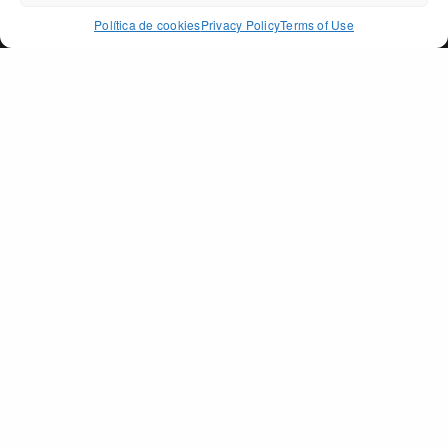
ACCEPT
Política de cookies
Privacy Policy
Terms of Use
PAGO DE PEÑARRUBIA
SECTIONS
The Land
The Oil
Awards
Shop
Contact