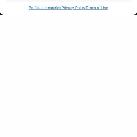
ACCEPT
Política de cookies
Privacy Policy
Terms of Use
PAGO DE PEÑARRUBIA
SECTIONS
The Land
The Oil
Awards
Shop
Contact