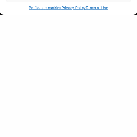
ACCEPT
Política de cookies
Privacy Policy
Terms of Use
PAGO DE PEÑARRUBIA
SECTIONS
The Land
The Oil
Awards
Shop
Contact