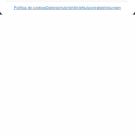
ACCEPT
Política de cookies
Datenschutzrichtlinie
Nutzungsbedingungen
PAGO DE PEÑARRUBIA
SEKTIONEN
Das Öl
Die Erde
Auszeichnunge
Shop
Kontakt