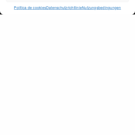
ACCEPT
Política de cookies
Datenschutzrichtlinie
Nutzungsbedingungen
PAGO DE PEÑARRUBIA
SEKTIONEN
Das Öl
Die Erde
Auszeichnunge
Shop
Kontakt