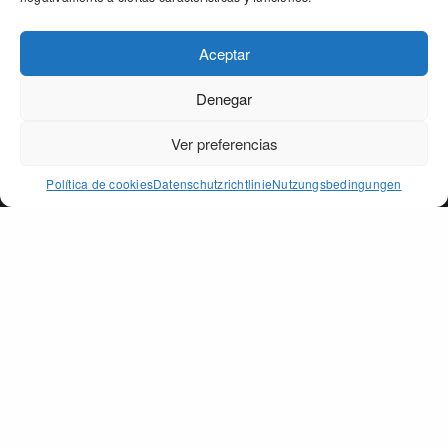
Aceptar
Denegar
Our site uses cookies. Learn more about our use of cookies:
cookie
policy
Ver preferencias
ACCEPT
Política de cookies
Datenschutzrichtlinie
Nutzungsbedingungen
PAGO DE PEÑARRUBIA
SEKTIONEN
Das Öl
Die Erde
Auszeichnunge
Shop
Kontakt