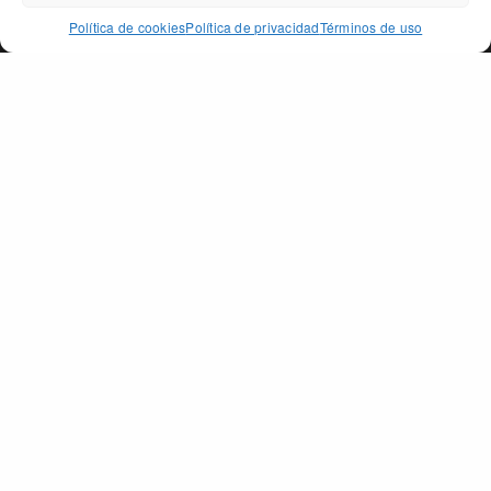
ACCEPT
Política de cookies
Política de privacidad
Términos de uso
PAGO DE PEÑARRUBIA
SECCIONES
La tierra
Aceite de Oliva Ecológico
Premios
Tienda
Retail
Contacto