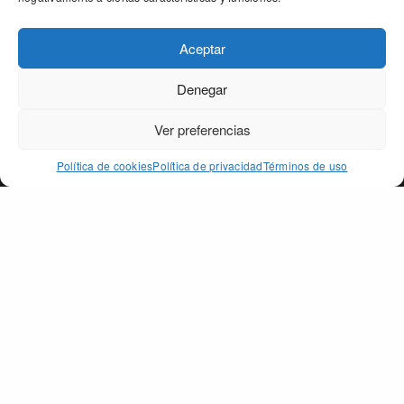
Aceptar
Denegar
Our site uses cookies. Learn more about our use of cookies:
cookie
policy
Ver preferencias
ACCEPT
Política de cookies
Política de privacidad
Términos de uso
PAGO DE PEÑARRUBIA
SECCIONES
La tierra
Aceite de Oliva Ecológico
Premios
Tienda
Retail
Contacto