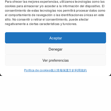
Para ofrecer las mejores experiencias, utilizamos tecnologías como las
cookies para almacenar y/o acceder a la información del dispositivo. El
consentimiento de estas tecnologías nos permitirá procesar datos como
el comportamiento de navegación o las identificaciones únicas en este
sitio. No consentir o retirar el consentimiento, puede afectar
negativamente a ciertas características y funciones.
Aceptar
Denegar
Our site uses cookies. Learn more about our use of cookies:
cookie
policy
Ver preferencias
ACCEPT
Política de cookies
個人情報保護方針
利用規約
PAGO DE PEÑARRUBIA
個所
地域
オリ－ブオイル
賞