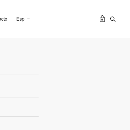
acto
Esp
0