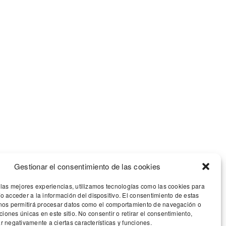
CONTÁCTANOS
Pago Peñarrubia
Avda. de España nº
10, 8ºC – 02002
Albacete (España)
Gestionar el consentimiento de las cookies
 las mejores experiencias, utilizamos tecnologías como las cookies para
o acceder a la información del dispositivo. El consentimiento de estas
Email:
info@pagodepenarrubia.com
nos permitirá procesar datos como el comportamiento de navegación o
aciones únicas en este sitio. No consentir o retirar el consentimiento,
r negativamente a ciertas características y funciones.