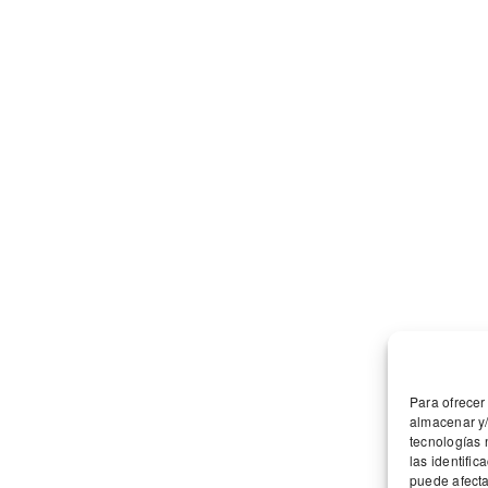
UNIÓN EUROPEA
UNIÓN EUROPEA
Fondo Europeo de Desarrollo
Agricultura ecológica UE
Para ofrecer
almacenar y/
Regional
tecnologías 
“Una manera de hacer
las identific
puede afecta
Europa”