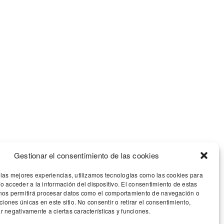
CONTÁCTANOS
Pago Peñarrubia
Avda. de España nº
10, 8ºC – 02002
Albacete (España)
Gestionar el consentimiento de las cookies
 las mejores experiencias, utilizamos tecnologías como las cookies para
o acceder a la información del dispositivo. El consentimiento de estas
nos permitirá procesar datos como el comportamiento de navegación o
Email:
info@pagodepenarrubia.com
aciones únicas en este sitio. No consentir o retirar el consentimiento,
r negativamente a ciertas características y funciones.