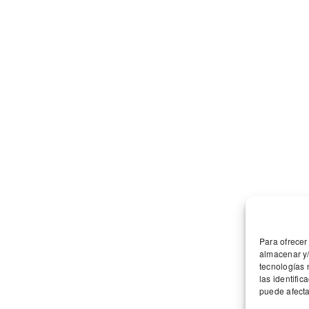
EUROPEAN UNION
EUROPEAN UNION
Para ofrecer
European Regional
Organic farming EU
almacenar y/
tecnologías 
Development Fund
las identific
“A way to make Europe”
puede afecta